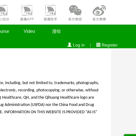
urse
Video
漫绘
Log in
|
Register
e, including, but not limited to, trademarks, photographs,
electronic, recording, photocopying, or otherwise, without
g Healthcare, QH, and the Qihuang Healthcare logo are
ug Administration (USFDA) nor the China Food and Drug
E. INFORMATION ON THIS WEBSITE IS PROVIDED “AS IS”