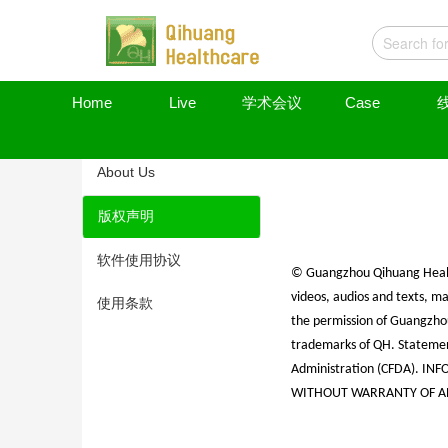
Home
Live
学术会议
Case
About Us
版权声明
软件使用协议
© Guangzhou Qihuang Healthc
videos, audios and texts, m
使用条款
the permission of Guangzho
trademarks of QH. Statemen
Administration (CFDA). I
WITHOUT WARRANTY OF A