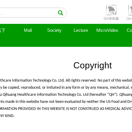
线下
Mall
Society
Lecture
MicroVideo
Co
Copyright
are Information Technology Co. Ltd. All rights reserved. No part of this websit
ay be copied, reproduced, or imitated in any form or by any means, mechanical, 
u Qihuang Healthcare Information Technology Co. Ltd (hereafter “QH”). Qihuan
ts made in this website have not been evaluated by neither the US Food and Dr
NFORMATION PROVIDED IN THIS WEBSITE IS NOT CONSTRUED AS MEDICAL ADVIC
NY KIND.