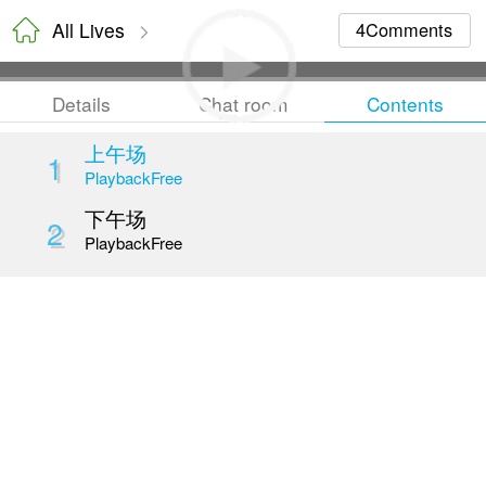
All Lives
Details
Chat room
上午场
1
Playback
Free
下午场
2
Playback
Free