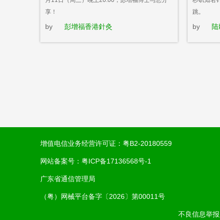
月11日（周三）晚上20:00，彭增福博士与您分
杉矶知名
享！
跳。
by
彭增福香港針灸
by
陆
增值电信业务经营许可证：
粤B2-20180559
网站备案号：
粤ICP备17136568号-1
广东省通信管理局
（粤）网械平台备字〔2026〕第00011号
不良信息举报