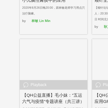
小儿脑性瘫痪中的应用
颊针全
2020年8月26日晚20:00，跟林敏老师学习用点穴
【颊针论
治疗脑瘫。
人：20:3
日 时间北京
by
林敏 Lin Min
by
耿
Playback
Pl
【QH公益直播】毛小妹：“五运
【QH
六气与疫情”专题讲座（共三讲）
应用G
——以