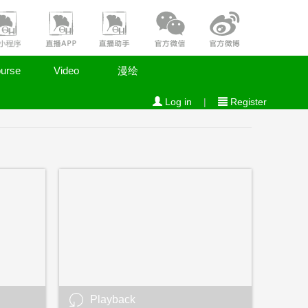
urse
Video
漫绘
Log in
|
Register
Playback