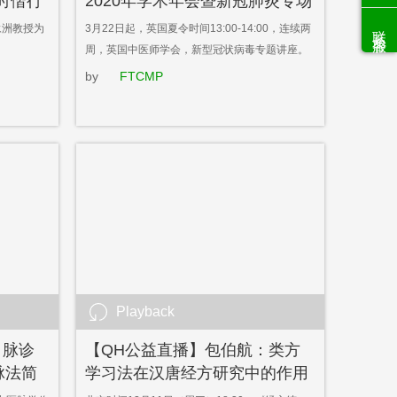
时偕行
2020年学术年会暨新冠肺炎专场
（共15讲）
联系客服
永洲教授为
3月22日起，英国夏令时间13:00-14:00，连续两
周，英国中医师学会，新型冠状病毒专题讲座。
by
FTCMP
Playback
：脉诊
【QH公益直播】包伯航：类方
脉法简
学习法在汉唐经方研究中的作用
与价值——《经方纬纪》导读