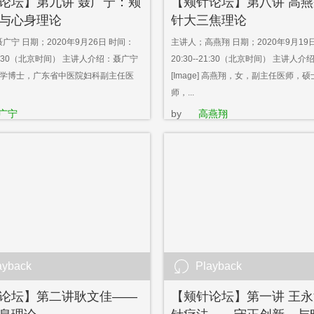
论坛】第九讲 聂广宁：颊
【颊针论坛】第八讲 高
与心身理论
针大三焦理论
广宁 日期；2020年9月26日 时间：
主讲人；高燕翔 日期；2020年9月19
-21:30（北京时间） 主讲人介绍：聂广宁
20:30--21:30（北京时间） 主讲人
e] 医学博士，广东省中医院妇科副主任医
[Image] 高燕翔，女，副主任医师，
师，...
广宁
by
高燕翔
ayback
Playback
论坛】第二讲耿文佳——
【颊针论坛】第一讲 王