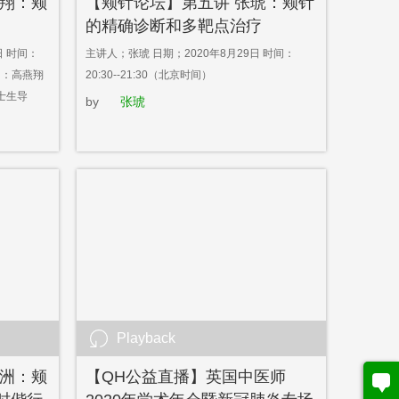
燕翔：颊
【颊针论坛】第五讲 张琥：颊针
的精确诊断和多靶点治疗
日 时间：
主讲人；张琥 日期；2020年8月29日 时间：
介绍：高燕翔
20:30--21:30（北京时间）
硕士生导
by
张琥
Playback
永洲：颊
【QH公益直播】英国中医师