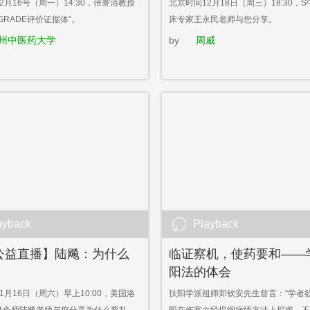
2月16号（周一）14:30，张誉清教授
北京时间12月18日（周三）18:30，
GRADE评价证据体”。
床专家王永民老师与您分享。
州中医药大学
by
周威
ayback
Playback
公益直播】陆飚：为什么
临证察机，使药要和——
阳法的体会
1月16日（周六）早上10:00，美国洛
扶阳学派祖师郑钦安先生曾言：“学者