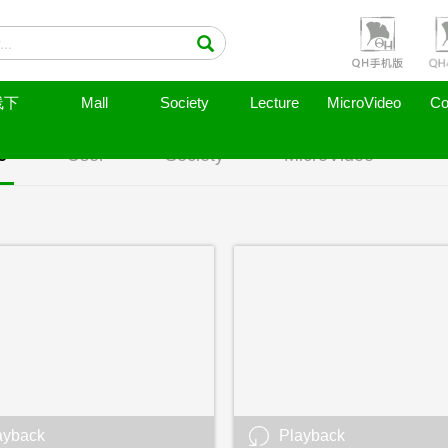
线下
Mall
Society
Lecture
MicroVideo
Co
e
User
Society
MicroVideo
ayback
Playback