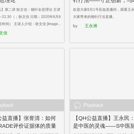
息理论
针疗法——守正创新，与
坛】第二讲 耿文佳：颊针全息理论 主讲
欢迎大家8月1号莅临直播间，观看王
0--21:30（；耿文佳 日期；2020年8月8
大家带来的颊针疗法直播。
时间） 主讲人介绍：耿文佳 [Image...
by
王永洲
文佳
ayback
Playback
公益直播】张誉清：如何
【QH公益直播】王永民
RADE评价证据体的质量
是中医的灵魂——S中医
中医药研究为例
介​