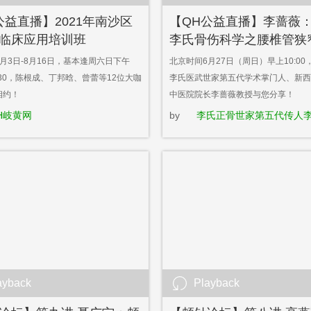
公益直播】2021年南沙区
【QH公益直播】李蔷薇
临床应用培训班
李氏骨伤科学之腰椎管狭
效診治
月3日-8月16日，基本逢周六日下午
北京时间6月27日（周日）早上10:0
21:30，陈根成、丁邦晗、曾蕾等12位大咖
李氏医武世家第五代学术掌门人、新西
相约！
中医院院长李蔷薇教授与您分享！
H岐黄网
by
李氏正骨世家第五代传人
ayback
Playback