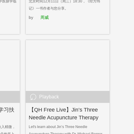
S中医脉学临
北京时间12月11日（周三）18:30，《经方纬
记》一书作者与您分享。
by
周威
Playback
学习扶
【QH Free Live】Jin’s Three
Needle Acupuncture Therapy
Course (Ⅰ)
欲入精微，
Let's learn about Jin’s Three Needle