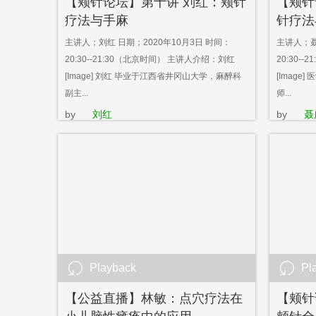
【颊针论坛】第十讲 刘红：颊针
【颊针
疗法与手麻
针疗法
主讲人；刘红 日期；2020年10月3日 时间：
主讲人；聂
20:30--21:30（北京时间） 主讲人介绍：刘红
20:30-
[Image] 刘红 毕业于江西省井冈山大学，麻醉科
[Imag
副主...
师...
by
刘红
by
聂
Playback
Pl
【公益直播】林敏：点穴疗法在
【颊针