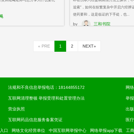
针灸师陆飚老师与您分享为什么要扎
即在伤寒六经提纲病情方法上探求，不
追索”，如何在纷繁复杂中开启六经辨
使药要和，这是临证的下手处，也...
飚
by
三和书院
«
PRE
1
2
NEXT
»
法规和不良信息举报电话：18144855172
网络
互联网清理整顿 举报受理和处置管理办法
举报
营业执照
出版
互联网药品信息服务备案凭证
医疗
入口
网络文化经营单位
中国互联网举报中心
网络举报app下载
工