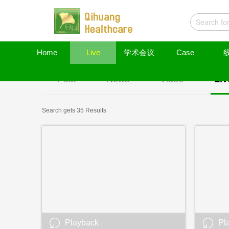
Home
Live
学术会议
Case
Post
News
Video
Liv
Search
gets 35 Results
Playback
Pl