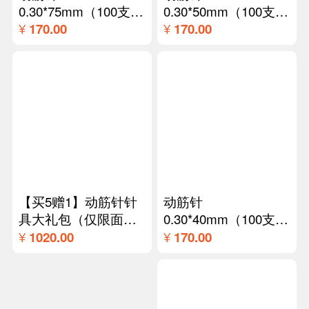
动筋针
动
0.30*75mm（100支/
0.
盒）
盒
¥
¥
170.00
17