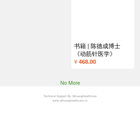
【买5赠1】动筋针针
动
具大礼包（仅限面授
0.
班线上、线下学员）
盒
¥
¥
1020.00
17