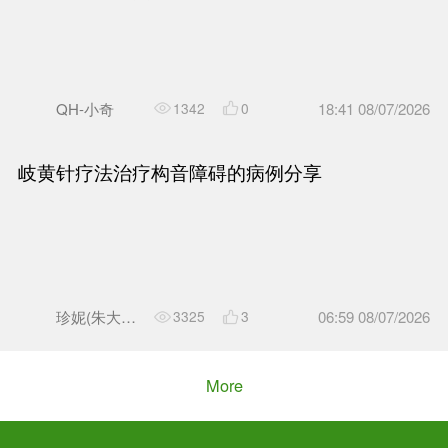
贺君
4074
6
刺激耳穴，对相应脏腑有调理
QH-小奇
689
0
学习分享 | 动筋针治疗弹响