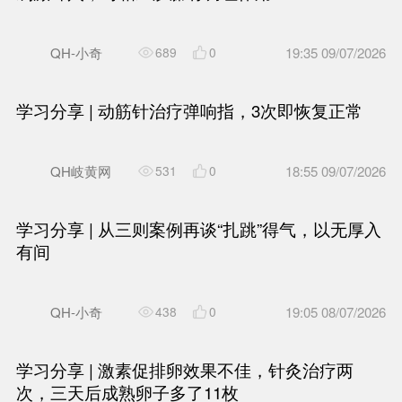
痛治疗培训班圆满举办
陈德成
405
1
夜夜数羊，情绪跌入谷底。“岐
调治疗睡眠障碍伴抑郁状态失