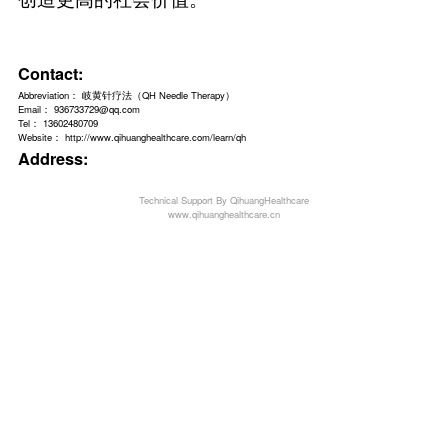
精髓。
陈振虎教授综合针具与刺法
疗法。首推运用于痛症疾病，
性软组织损伤、神经卡压综合
重复性强，疗效统计愈显率高
法在对内外妇儿杂病的推广运
越疗效。
本网站主要用于岐黄针团队