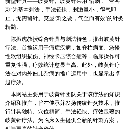
.
“
《灵枢
官针》云：
九针之
”
大小，各有所施
。
广州中医药大学第一附属医
传统理念，通过二十多年临床
针特色，针尖呈卵圆形，圆而
——
新型针具
岐黄针。岐黄针
”
刺
为基本刺法，手法轻快，
“
止，无需留针。突显
刺之要