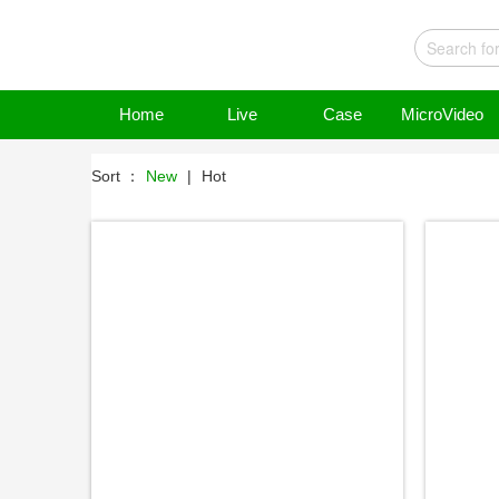
Home
Live
Case
MicroVideo
Sort ：
New
|
Hot