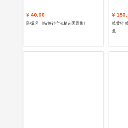
¥
40.00
¥
150.
陈振虎 《岐黄针疗法精选医案集》
岐黄针 岐
盒