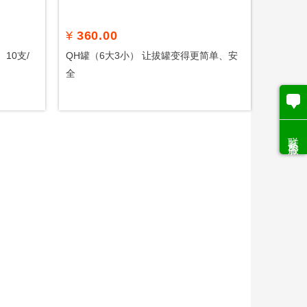
¥
360.00
）10支/
QH罐（6大3小） 让拔罐变得更简单、安
全
联系客服