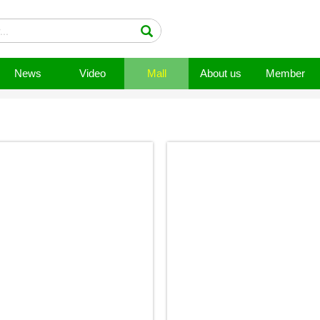
News
Video
Mall
About us
Member