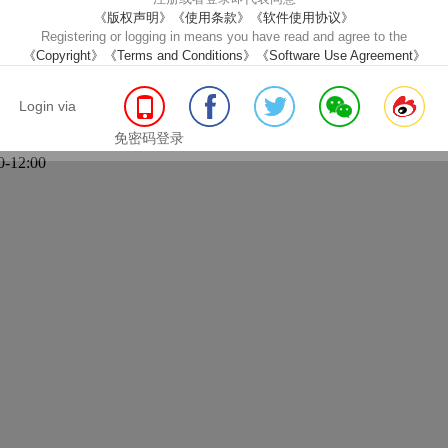
《版权声明》
《使用条款》
《软件使用协议》
Comments
Share
Mobile
Related contents
Registering or logging in means you have read and agree to the
《Copyright》
《Terms and Conditions》
《Software Use Agreement》
会第十二届学术年会
暨广东省中医药学会长桑君脉学专业委员会
Login via
免密码登录
-12:00