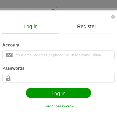
Log in
Register
News
Video
Mall
Course
About us
Account
经》五体理论概述
收藏
13
23733
e
Passwords
Log in
s
Share
Mobile
Related contents
Goods
Forgot password?