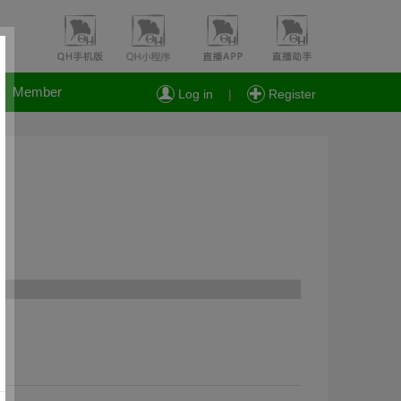
Member
Log in
|
Register