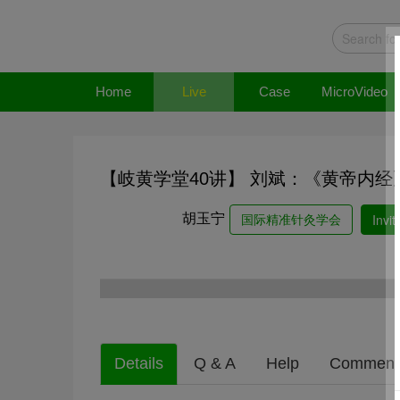
Home
Live
Case
MicroVideo
【岐黄学堂40讲】 刘斌：《黄帝内
胡玉宁
Invit
国际精准针灸学会
Details
Q & A
Help
Comment