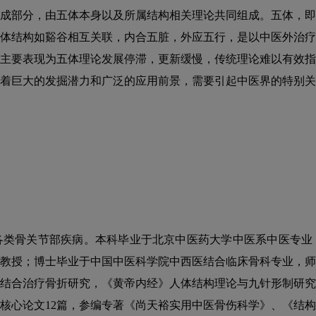
成部分，由五体本身以及所属结构相关理论共同组成。五体，即
体结构如谿谷相互关联，内合五脏，外应五行，是以中医外治疗
主要表现为五体理论发展停滞，更新缓慢，传统理论难以有效指
着巨大的发掘潜力和广泛的应用前景，需要引起中医界的特别关
各类骨关节部疾病。本科毕业于北京中医药大学中医系中医专业
教授；博士毕业于中国中医科学院中西医结合临床骨科专业，师
结合治疗骨折研究，《黄帝内经》人体结构理论与九针形制研究
核心论文12篇，参编专著《尚天裕实用中医骨伤科学》、《结