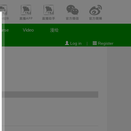
urse
Video
漫绘
Log in
|
Register