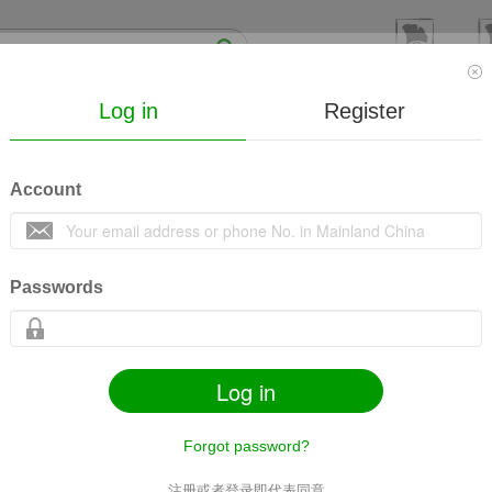
Log in
Register
线下
Mall
Society
Lecture
MicroVideo
Co
Account
腧募配穴法治疗心系病症的临床心得
收藏
6
6729
Passwords
Log in
s
Share
Mobile
Related contents
Goods
Forgot password?
注册或者登录即代表同意