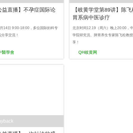
公益直播】不孕症国际论
【岐黄学堂第89讲】陈飞
胃系病中医诊疗
14日 9:00-18:00，多位国际妇科专
北京时间12.19（周六）晚上20:00
线分享交流！
学院研究员、脾胃养生专家陈飞松教授
享！
中醫學會
QH岐黄网
ayback