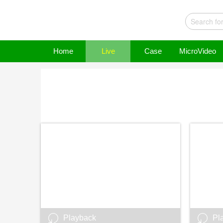
Home
Live
Case
MicroVideo
Playback
Pl