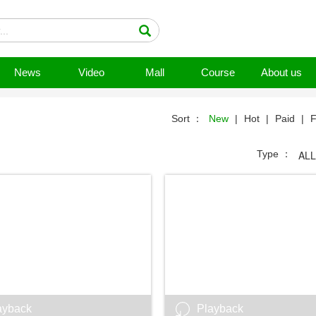
News
Video
Mall
Course
About us
Sort ：
New
|
Hot
|
Paid
|
F
Type ：
ALL
ayback
Playback