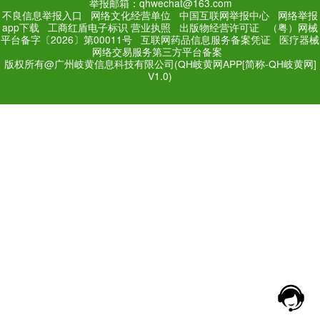
PC Edition
Mobile Editi
增值电信业务经营许可证：
粤
网站备案号：
粤ICP备171
法规和不良信息举报电话：181
网络经营文化许可证：粤网文[2018
举报邮箱：qhwechat@1
不良信息举报入口
网络文化经营单位
中
app下载
工商红盾电子标识
营业执照
出
平台备字〔2026〕第00011号
互联网药品
网络交易服务第三方