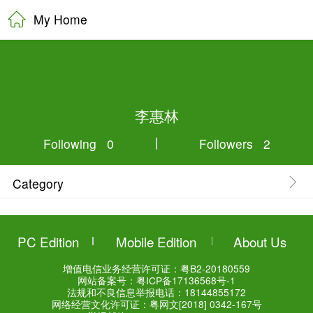
My Home
李惠林
Following 0
Category