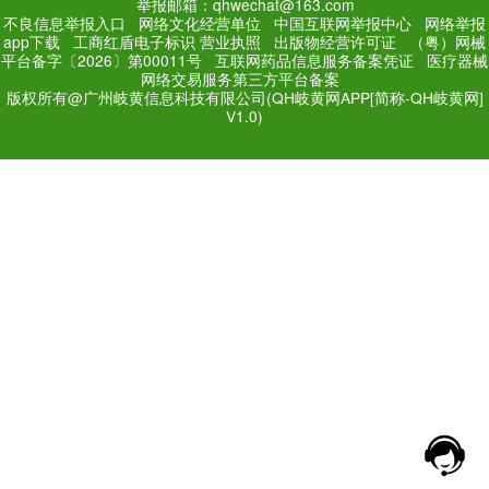
PC Edition
Mobile Editi
增值电信业务经营许可证：
粤
网站备案号：
粤ICP备171
法规和不良信息举报电话：181
网络经营文化许可证：粤网文[2018
举报邮箱：qhwechat@1
不良信息举报入口
网络文化经营单位
中
app下载
工商红盾电子标识
营业执照
出
平台备字〔2026〕第00011号
互联网药品
网络交易服务第三方