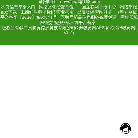
PC Edition
Mobile Editi
增值电信业务经营许可证：
粤
网站备案号：
粤ICP备171
法规和不良信息举报电话：181
网络经营文化许可证：粤网文[2018
举报邮箱：qhwechat@1
不良信息举报入口
网络文化经营单位
中
app下载
工商红盾电子标识
营业执照
出
平台备字〔2026〕第00011号
互联网药品
网络交易服务第三方