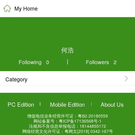
My Home
何浩
Following 0
Category