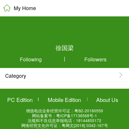
My Home
徐国梁
Following
Category