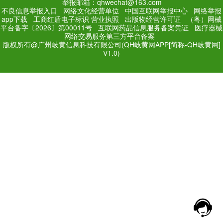
PC Edition
Mobile Editi
增值电信业务经营许可证：
粤
网站备案号：
粤ICP备171
法规和不良信息举报电话：181
网络经营文化许可证：粤网文[2018
举报邮箱：qhwechat@1
不良信息举报入口
网络文化经营单位
中
app下载
工商红盾电子标识
营业执照
出
平台备字〔2026〕第00011号
互联网药品
网络交易服务第三方