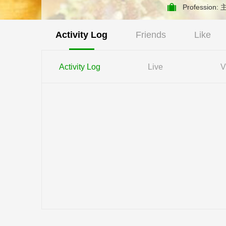
中西医结合肝病专业
Profess
Activity Log
Friends
Like
Activity Log
Live
V