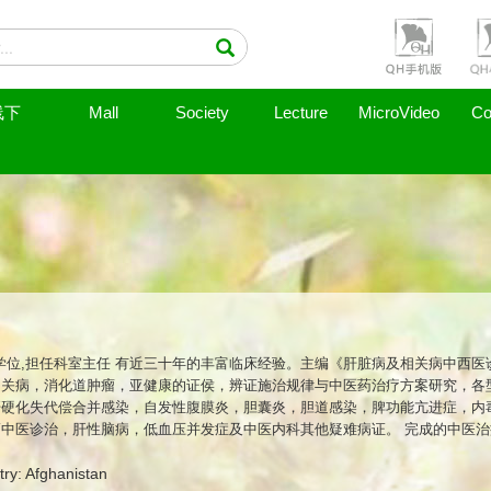
线下
Mall
Society
Lecture
MicroVideo
Co
士学位,担任科室主任 有近三十年的丰富临床经验。主编《肝脏病及相关病中西医
相关病，消化道肿瘤，亚健康的证侯，辨证施治规律与中医药治疗方案研究，各
肝硬化失代偿合并感染，自发性腹膜炎，胆囊炎，胆道感染，脾功能亢进症，内
中医诊治，肝性脑病，低血压并发症及中医内科其他疑难病证。 完成的中医
三等奖。其中 “补肾益气疏肝凉血活血解毒法治疗肝纤维化远期疗效观察”研
。 主编《肝脏病及相关病中西医诊治》等著作二部,副主编三部。 现任中华中
ry: Afghanistan