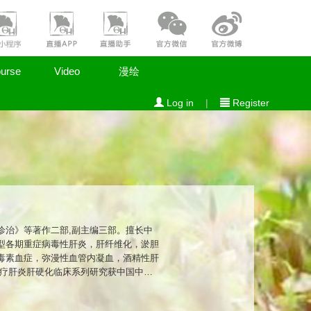
urse
Video
漫绘
Log in
|
Register
诊治》等著作二部,副主编三部。擅长中
型各期重症病毒性肝炎，肝纤维化，淤胆
毒素血症，弥漫性血管内凝血，酒精性肝
治疗肝炎肝硬化临床系列研究获中国中西
究曾获第四届世界传统医学大会世界传统医
医药学会感染病分会副主任委员，广东省