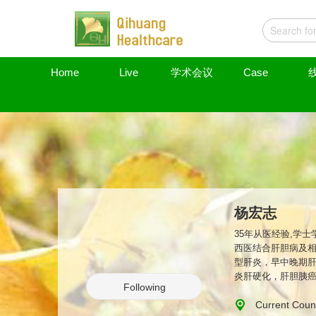
Home
Live
学术会议
Case
杨宏志
35年从医经验,学
西医结合肝胆病及
型肝炎，早中晚期
炎肝硬化，肝胆胰癌
Following
医结合学会科技成果
药国际金像一等奖 
Current Count