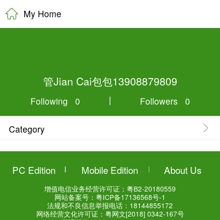
My Home
管Jian Cai包包139
Following 0
Category