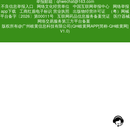
PC Edition
Mobile Editi
增值电信业务经营许可证：
粤
网站备案号：
粤ICP备171
法规和不良信息举报电话：181
网络经营文化许可证：粤网文[2018
举报邮箱：qhwechat@1
不良信息举报入口
网络文化经营单位
中
app下载
工商红盾电子标识
营业执照
出
平台备字〔2026〕第00011号
互联网药品
网络交易服务第三方