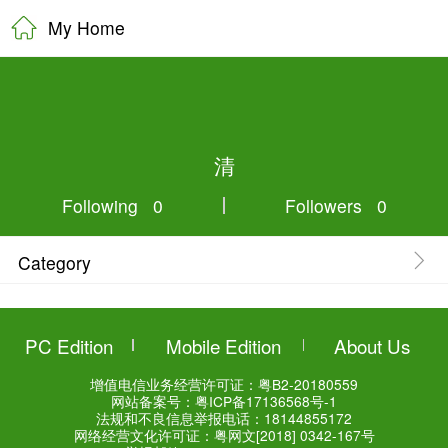
My Home
清
Following 0
Category