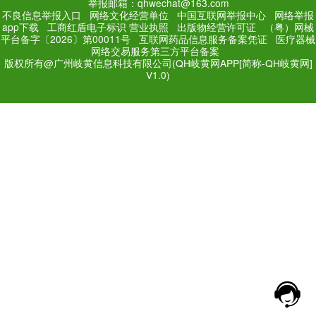
PC Edition
Mobile Editi
增值电信业务经营许可证：
粤
网站备案号：
粤ICP备171
法规和不良信息举报电话：181
网络经营文化许可证：粤网文[2018
举报邮箱：qhwechat@1
不良信息举报入口
网络文化经营单位
中
app下载
工商红盾电子标识
营业执照
出
平台备字〔2026〕第00011号
互联网药品
网络交易服务第三方