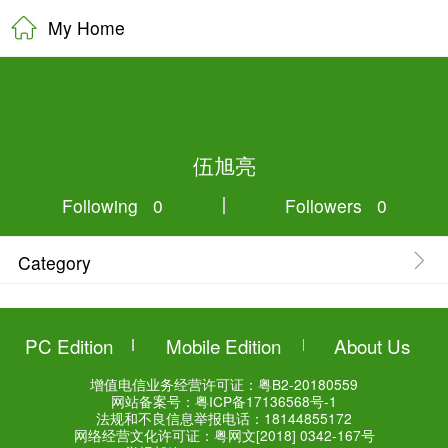
My Home
伍旭亮
Following 0
Category