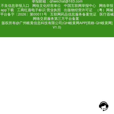
PC Edition
Mobile Editi
增值电信业务经营许可证：
粤
网站备案号：
粤ICP备171
法规和不良信息举报电话：181
网络经营文化许可证：粤网文[2018
举报邮箱：qhwechat@1
不良信息举报入口
网络文化经营单位
中
app下载
工商红盾电子标识
营业执照
出
平台备字〔2026〕第00011号
互联网药品
网络交易服务第三方