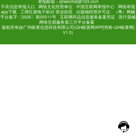
PC Edition
Mobile Editi
增值电信业务经营许可证：
粤
网站备案号：
粤ICP备171
法规和不良信息举报电话：181
网络经营文化许可证：粤网文[2018
举报邮箱：qhwechat@1
不良信息举报入口
网络文化经营单位
中
app下载
工商红盾电子标识
营业执照
出
平台备字〔2026〕第00011号
互联网药品
网络交易服务第三方