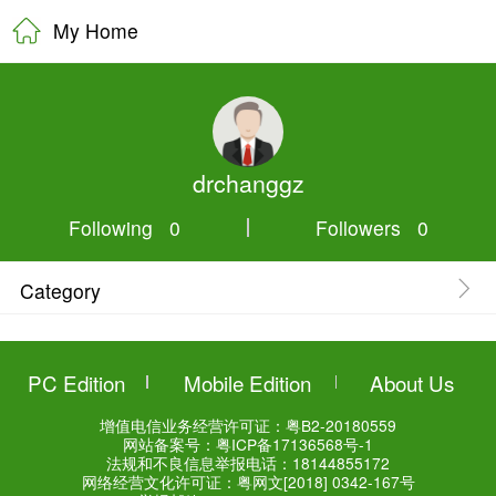
My Home
drchangg
Following 0
Category