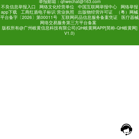
PC Edition
Mobile Editi
增值电信业务经营许可证：
粤
网站备案号：
粤ICP备171
法规和不良信息举报电话：181
网络经营文化许可证：粤网文[2018
举报邮箱：qhwechat@1
不良信息举报入口
网络文化经营单位
中
app下载
工商红盾电子标识
营业执照
出
平台备字〔2026〕第00011号
互联网药品
网络交易服务第三方