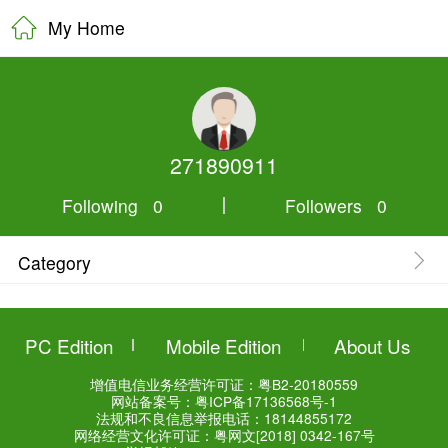
My Home
27189091
Following 0
Category