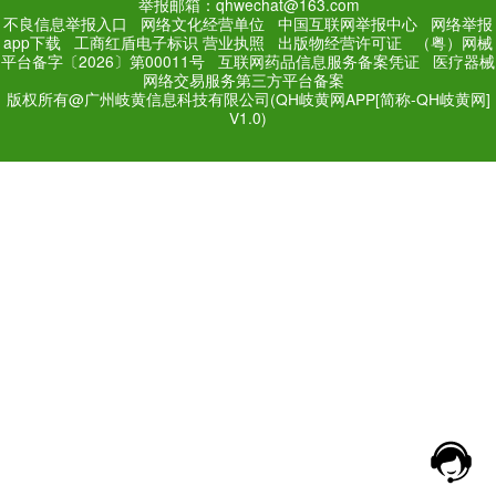
PC Edition
Mobile Editi
增值电信业务经营许可证：
粤
网站备案号：
粤ICP备171
法规和不良信息举报电话：181
网络经营文化许可证：粤网文[2018
举报邮箱：qhwechat@1
不良信息举报入口
网络文化经营单位
中
app下载
工商红盾电子标识
营业执照
出
平台备字〔2026〕第00011号
互联网药品
网络交易服务第三方