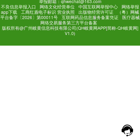
PC Edition
Mobile Editi
增值电信业务经营许可证：
粤
网站备案号：
粤ICP备171
法规和不良信息举报电话：181
网络经营文化许可证：粤网文[2018
举报邮箱：qhwechat@1
不良信息举报入口
网络文化经营单位
中
app下载
工商红盾电子标识
营业执照
出
平台备字〔2026〕第00011号
互联网药品
网络交易服务第三方