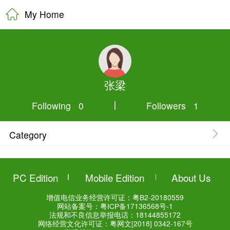
My Home
张梁
Following 0
Category