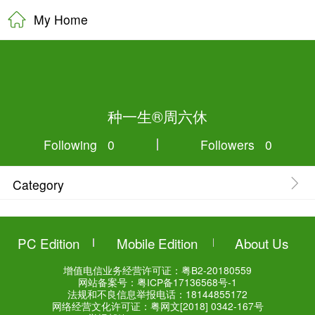
My Home
种一生®周
Following 0
Category