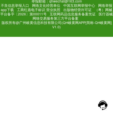
PC Edition
Mobile Editi
增值电信业务经营许可证：
粤
网站备案号：
粤ICP备171
法规和不良信息举报电话：181
网络经营文化许可证：粤网文[2018
举报邮箱：qhwechat@1
不良信息举报入口
网络文化经营单位
中
app下载
工商红盾电子标识
营业执照
出
平台备字〔2026〕第00011号
互联网药品
网络交易服务第三方