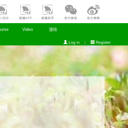
urse
Video
漫绘
Log in
|
Register