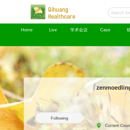
Home
Live
学术会议
Case
zenmoedlin
Following
Current Count