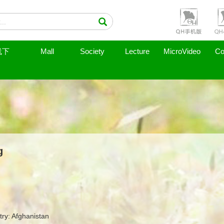
线下
Mall
Society
Lecture
MicroVideo
Co
g
ry: Afghanistan