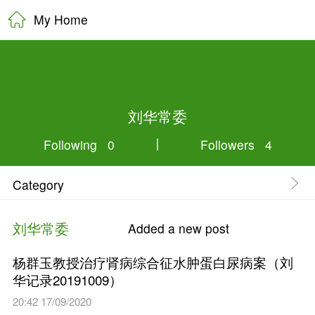
My Home
刘华常委
Following 0
Category