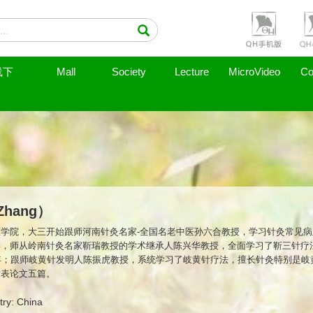
线下
Mall
Society
Lecture
MicroVideo
Co
Zhang）
学院，大三开始跟师河南针灸名家-全国名老中医孙六合教授，学习针灸常见
学，师从岭南针灸名家靳瑞教授的学术继承人陈兴华教授，全面学习了靳三针疗
年；跟师岐黄针发明人陈振虎教授，系统学习了岐黄针疗法，擅长针灸特别是岐
发表论文五篇。
try: China