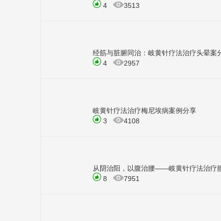
4
3513
经筋与脏腑同治：岐黄针疗法治疗头晕案
4
2957
岐黄针疗法治疗梅尼埃病案例分享
3
4108
从阴治阳，以腹治腰——岐黄针疗法治疗
8
7951