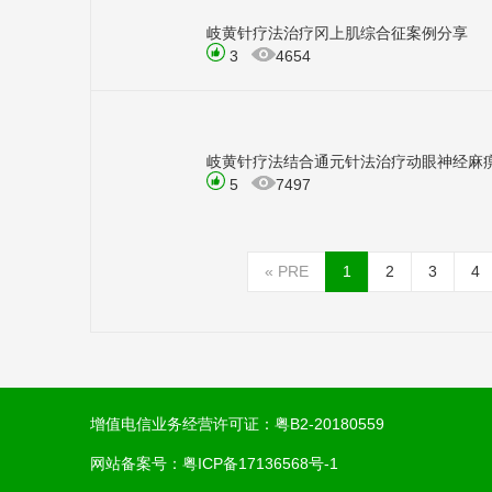
岐黄针疗法治疗冈上肌综合征案例分享
3
4654
岐黄针疗法结合通元针法治疗动眼神经麻
5
7497
«
PRE
1
2
3
4
增值电信业务经营许可证：
粤B2-20180559
网站备案号：
粤ICP备17136568号-1