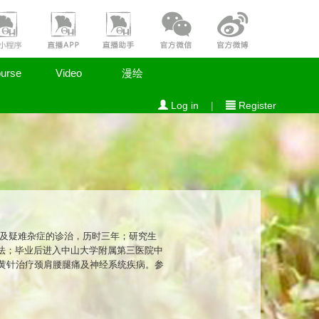
urse
Video
漫绘
Log in
|
Register
病及疑难杂症的诊治，历时三年；研究生
法；毕业后进入中山大学附属第三医院中
黄针治疗颈肩腰腿痛及神经系统疾病。参