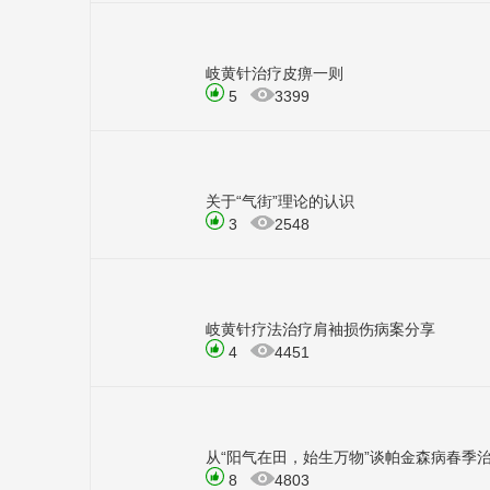
岐黄针治疗皮痹一则
5
3399
关于“气街”理论的认识
3
2548
岐黄针疗法治疗肩袖损伤病案分享
4
4451
从“阳气在田，始生万物”谈帕金森病春季
8
4803