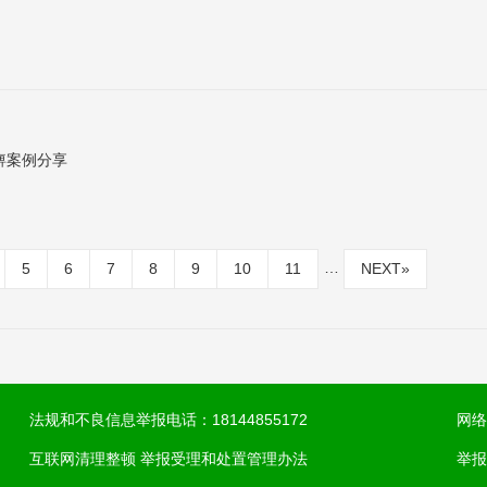
痹案例分享
…
5
6
7
8
9
10
11
NEXT
»
法规和不良信息举报电话：18144855172
网络
互联网清理整顿 举报受理和处置管理办法
举报