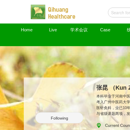
Home
Live
学术会议
Case
张昆 （Kun 
本科毕业于河南中医
考入广州中医药大
医针灸科，业已10
与省级课题两项，
Following
Current Coun