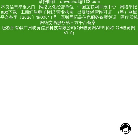
PC Edition
Mobile Editi
增值电信业务经营许可证：
粤
网站备案号：
粤ICP备171
法规和不良信息举报电话：181
网络经营文化许可证：粤网文[2018
举报邮箱：qhwechat@1
不良信息举报入口
网络文化经营单位
中
app下载
工商红盾电子标识
营业执照
出
平台备字〔2026〕第00011号
互联网药品
网络交易服务第三方