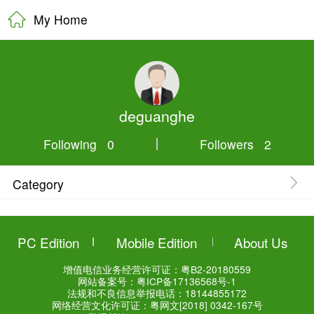
My Home
deguangh
Following 0
Category