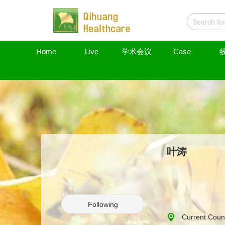
Home
Live
学术会议
Case
叶涛
Following
Current Coun