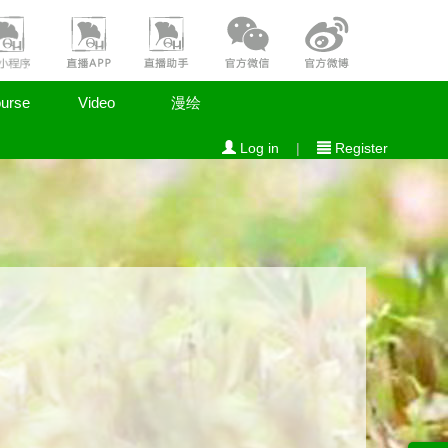
urse
Video
漫绘
Log in
|
Register