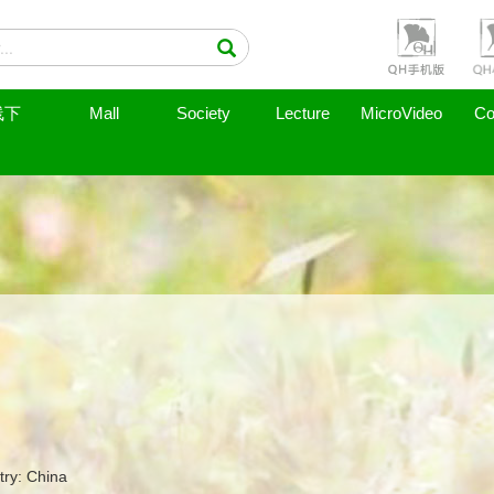
线下
Mall
Society
Lecture
MicroVideo
Co
try: China