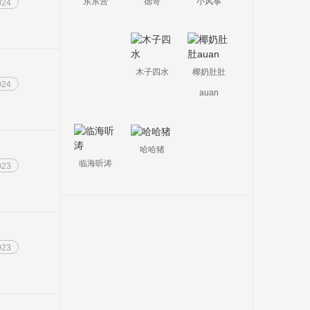
德哥
小风筝
东东营
024
木子四水
椰奶肚肚
024
auan
哈哈猪
临海听涛
023
023