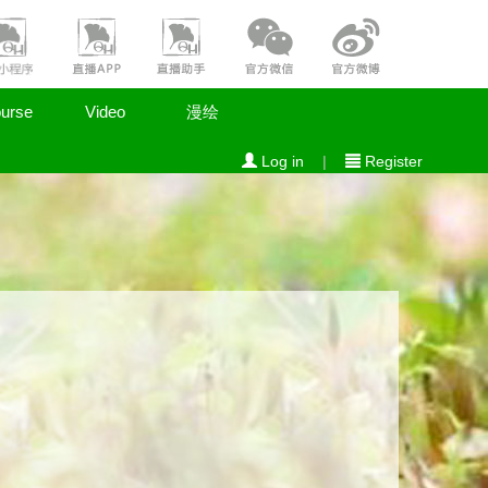
urse
Video
漫绘
Log in
|
Register