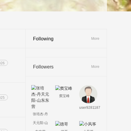
Following
More
026
Followers
More
窦宝峰
025
user9281187
张培杰-丹
天元阳-山