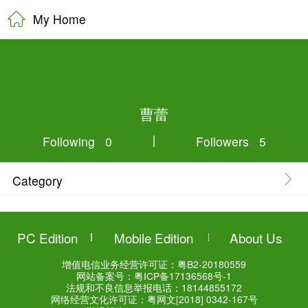
My Home
曹蕾
Following 0
Category