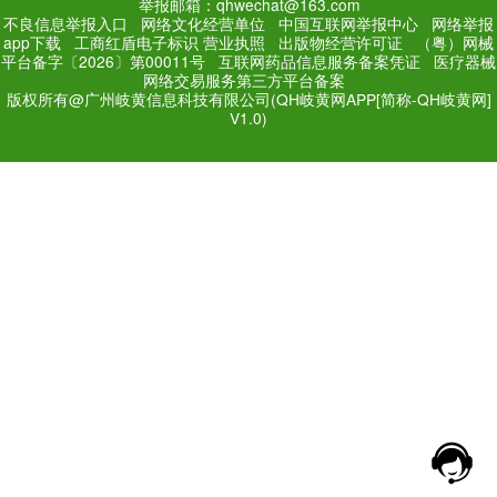
PC Edition
Mobile Editi
增值电信业务经营许可证：
粤
网站备案号：
粤ICP备171
法规和不良信息举报电话：181
网络经营文化许可证：粤网文[2018
举报邮箱：qhwechat@1
不良信息举报入口
网络文化经营单位
中
app下载
工商红盾电子标识
营业执照
出
平台备字〔2026〕第00011号
互联网药品
网络交易服务第三方