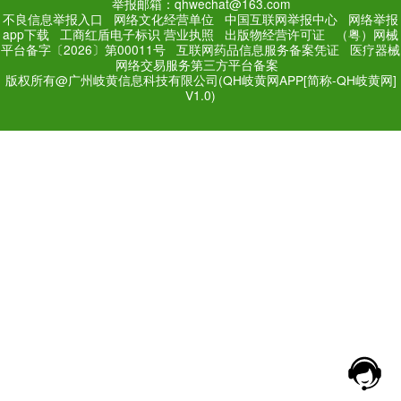
PC Edition
Mobile Editi
增值电信业务经营许可证：
粤
网站备案号：
粤ICP备171
法规和不良信息举报电话：181
网络经营文化许可证：粤网文[2018
举报邮箱：qhwechat@1
不良信息举报入口
网络文化经营单位
中
app下载
工商红盾电子标识
营业执照
出
平台备字〔2026〕第00011号
互联网药品
网络交易服务第三方