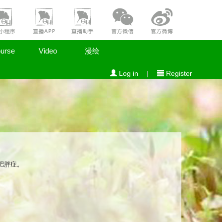
urse
Video
漫绘
Log in
|
Register
肥胖症。