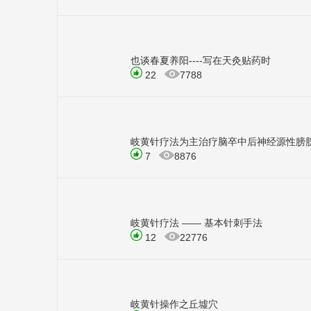
也谈春夏养阳----写在天灸贴药时
22
7788
岐黄针疗法为主治疗脑卒中后神经源性膀
7
8876
岐黄针疗法 —— 基本针刺手法
12
22776
岐黄针操作之丘墟穴