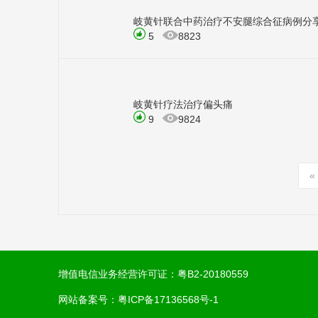
岐黄针联合中药治疗不安腿综合征病例分
5
8823
岐黄针疗法治疗偏头痛
9
9824
«
增值电信业务经营许可证：
粤B2-20180559
网站备案号：
粤ICP备17136568号-1