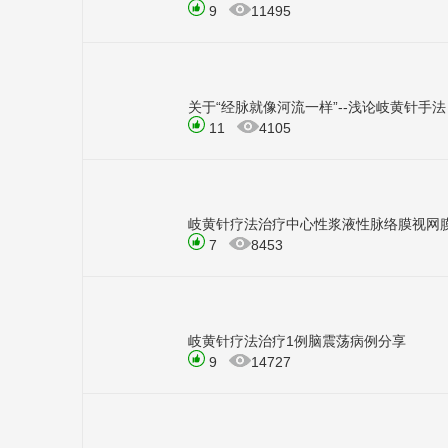
9
11495
关于“经脉就像河流一样”--浅论岐黄针手法
11
4105
岐黄针疗法治疗中心性浆液性脉络膜视网
7
8453
岐黄针疗法治疗1例脑震荡病例分享
9
14727