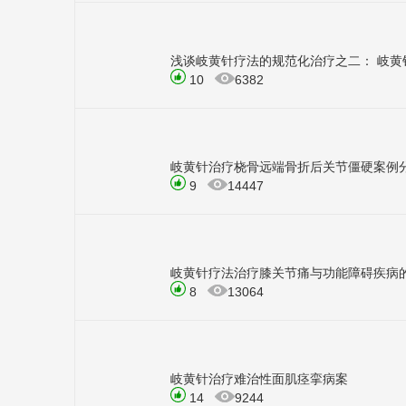
浅谈岐黄针疗法的规范化治疗之二： 岐黄
10
6382
岐黄针治疗桡骨远端骨折后关节僵硬案例
9
14447
岐黄针疗法治疗膝关节痛与功能障碍疾病
8
13064
岐黄针治疗难治性面肌痉挛病案
14
9244