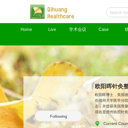
Home
Live
学术会议
Case
欧阳晖针灸
欧阳晖博士，美国
在德州大学医学分院
志，并曾获美国胃肠
现在是德州执照针
Following
州医科大学中美针灸康
高效地诊疗脊柱以及
Current Count