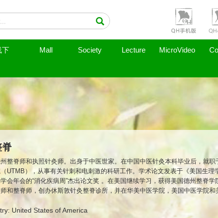
线下
Mall
Society
Lecture
MicroVideo
Co
整脊
德州整脊师和执照针灸师。出身于中医世家。在中国中医针灸本科毕业后，就职
（UTMB），从事有关针刺和电刺激的科研工作。学术论文发表于《美国生理
学会年会的“消化疾病周”杰出论文奖 。在美国继续学习，获得美国德州整脊学
灸师和整脊师，创办休斯敦针灸整脊诊所，并在华美中医学院，美国中医学院和
复研究所高级特聘专家。欧阳晖博士，运用一套独特的针灸整脊诊疗法（AcuChir
相关疾病。著名的迪纳摩（Dynamo）足球队的多名主力队员从中受益。欧阳
ry: United States of America