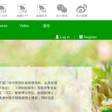
urse
Video
漫绘
Log in
|
Register
于厦门市中医院针灸和骨伤科。赴美后曾
学杂志》，《消化疾病学》等医学专业杂
院（TCC）整脊博士学位。欧阳晖博士，
美洲中医学院教授博士课程，同时也是温
o Therapy），整合中西医学，安全
博士治疗头痛等创伤后遗症的病人被《纽