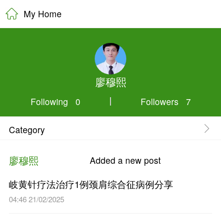
My Home
廖穆熙
Following 0
Category