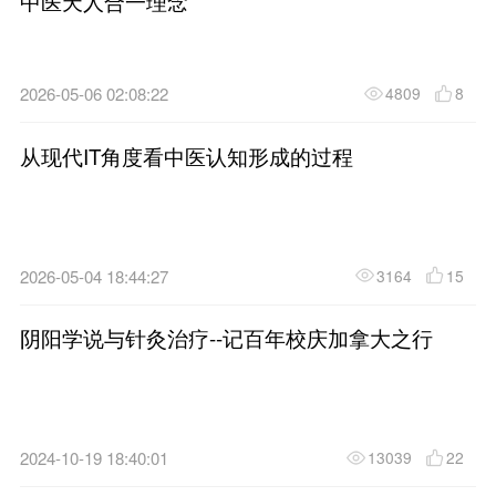
开讲啦！广东省中医院补土流
——医案篇
Sort
Type
从“阳气在田，始生万物”谈帕
中医天人合一理念
2026-05-06 02:08:22