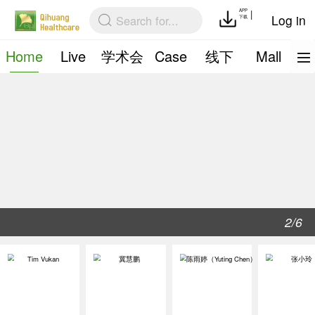
Home
Live
学术会
Case
议