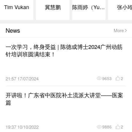
Tim Vukan
冀慧鹏