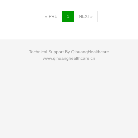
«
PRE
1
NEXT
»
Technical Support By QihuangHealthcare
www.qihuanghealthcare.cn