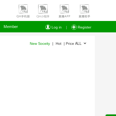
Member
Log in
|
Register
New Soceity
|
Hot
| Price