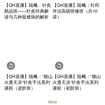
上、下册）
法实
州）
【QH直播】陆飚：临床
【Q