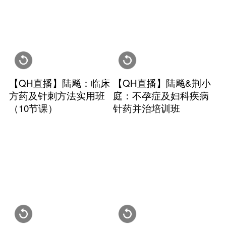
配套视频—书籍 | 陆飚教
【Q
授《针药窥探》（精装
与“