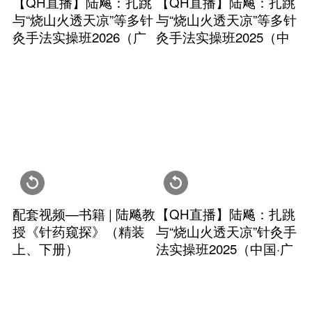
【QH直播】陆飚：扎跳
【Q
与“烧山火透天凉”等多针
与“
灸手法实操班2026（广
灸手
西南宁）
国·