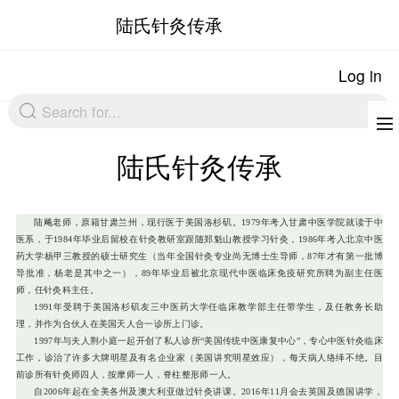
陆氏针灸传承
陆氏针灸
陆飚老师，原籍甘肃兰州，现行医于美国洛杉矶。