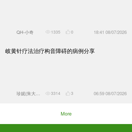
贺君
4071
6
刺激耳穴，对相应脏腑有调理
QH-小奇
674
0
学习分享 | 动筋针治疗弹响