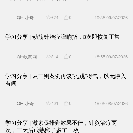
痛治疗培训班圆满举办
陈德成
385
1
夜夜数羊，情绪跌入谷底。“岐
调治疗睡眠障碍伴抑郁状态失