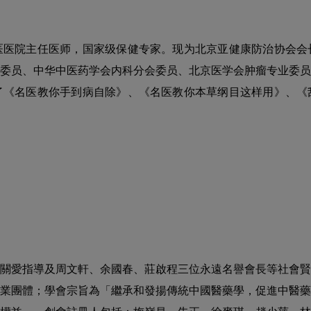
医医院主任医师，国家级保健专家。现为北京亚健康防治协会会
委员、中华中医药学会内科分会委员、北京医学会肿瘤专业委员
了《名医教你手到病自除》、《名医教你本草纲目这样用》、《
領導關愛指導及周文軒、余國春、莊啟程三位永遠名譽會長等社會
業團體；學會宗旨為「繼承和發揚傳統中國醫藥學，促進中醫藥