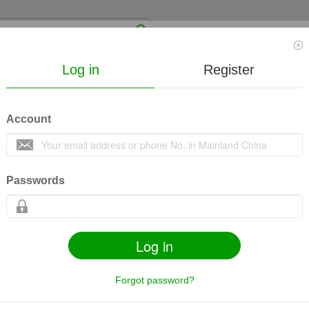
Log in
Register
News
Video
Mall
Course
About us
Account
病中医诊疗
收藏
13
14259
Passwords
Log in
s
Share
Mobile
Related contents
Goods
Forgot password?