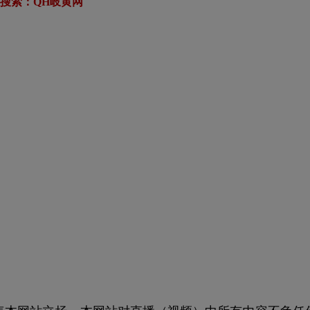
搜索：QH岐黄网