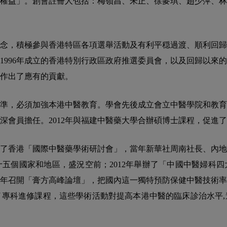
權益」。創會註冊人包括：梅嶺昌、朱正、徐麥琪、趙少萍、林
念，積極參與香港特區各項選舉活動及有利平穏過渡、順利回歸的
1996年成立的香港特別行政區政府推選委員會，以及回歸以來
作出了應有的貢獻。
準，必須加強本港中醫教育。學會先後成立會立中醫學院和教育
深會員擔任。2012年與福建中醫藥大學合辦碩博士課程，促進
舉辦了香港「國際中醫藥學術研討會」，當年新華社周南社長、內
五個國家和地區，盛況空前；2012年舉辦了「中國中醫婦科
13年召開「膏方高峰論壇」，把國內這一獨特預防保健中醫技術
專科進修課程，這些學術活動對提高本港中醫的臨床診治水平,