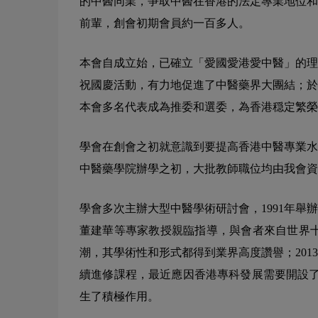
的中醫同業，爭取中醫在香港的法定專業地位和
前輩，創會初期會員約一百多人。
本會自成立始，已確立「愛國愛港愛中醫」的理
祝國慶活動，有力地促進了中醫藥界大團結；於
本會多名代表成為推委和選委，為香港穏定繁榮
學會在創會之初就意識到要提高香港中醫專業水
中醫藥學院辦學之初，大批教師職位均由我會資
學會多次主辦大型中醫學術研討會，1991年
董建華等專家教授親臨指導，與會者來自世界十
潮，其學術性和形式都得到業界高度讚譽；20
續進修課程，最近應因香港專科發展需要開設了
生了積極作用。