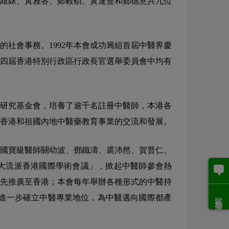
維錶、黃雅各、鄭毅碩、黃達豐和鄞德意共九位
社會事務。1992年本會成功籌組首屆中醫界慶
的四屆香港特別行政區行政長官選舉委員會中均有
研究基金會，培養了逾千名註冊中醫師，本港各
了香港和祖國內地中醫藥教育事業的交流和發展。
地國寶級醫師關幼波、鄧鐵濤、裘沛然、賀普仁、
四大流派香港國際學術會議」，掀起中醫師參會熱
率先推廣至香港；本會每年舉辦各種形式的中醫持
联系客服
進一步確立中醫專業地位，為中醫邁向國際都產