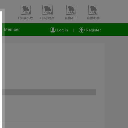
Member
Log in
|
Register