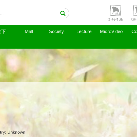
线下
Mall
Society
Lecture
MicroVideo
Co
try: Unknown