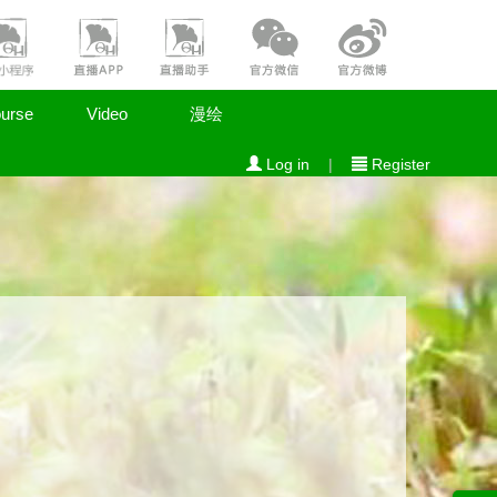
urse
Video
漫绘
Log in
|
Register