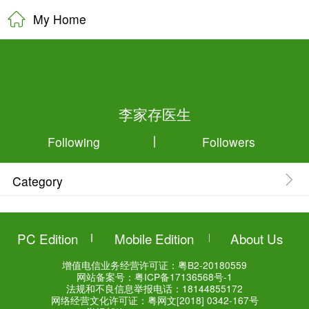
My Home
李家存医
Following
Category