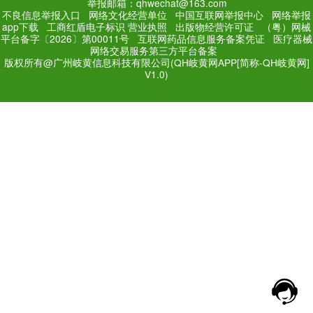
PC Edition
Mobile Editi
增值电信业务经营许可证：
粤
网站备案号：
粤ICP备171
法规和不良信息举报电话：181
网络经营文化许可证：粤网文[2018
举报邮箱：qhwechat@1
不良信息举报入口
网络文化经营单位
中
app下载
工商红盾电子标识
营业执照
出
平台备字〔2026〕第00011号
互联网药品
网络交易服务第三方