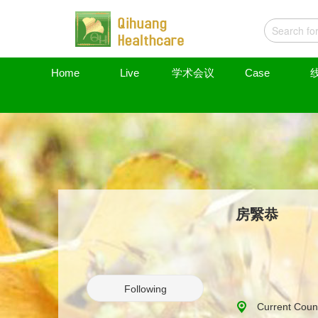
Home
Live
学术会议
Case
房繄恭
Following
Current Coun