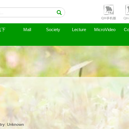
线下
Mall
Society
Lecture
MicroVideo
Co
try: Unknown