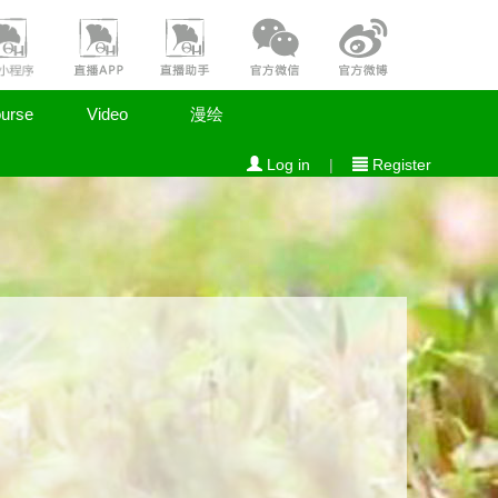
urse
Video
漫绘
Log in
|
Register