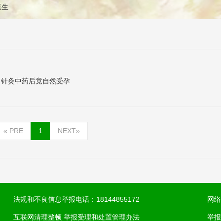
 医生
月针灸中药后竟自然受孕
«
PRE
1
NEXT
»
法规和不良信息举报电话：18144855172
网络
互联网清理整顿 举报受理和处置管理办法
举报