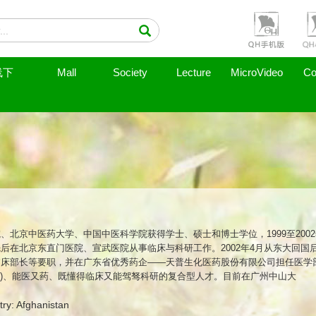
线下
Mall
Society
Lecture
MicroVideo
Co
、北京中医药大学、中国中医科学院获得学士、硕士和博士学位，1999至200
后在北京东直门医院、宣武医院从事临床与科研工作。2002年4月从东大回国
临床部长等要职，并在广东省优秀药企——天普生化医药股份有限公司担任医学
(医)、能医又药、既懂得临床又能驾驽科研的复合型人才。目前在广州中山大
ry: Afghanistan