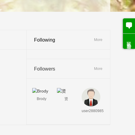
Following
联系客服
More
Followers
More
Brody
贤
user2880985