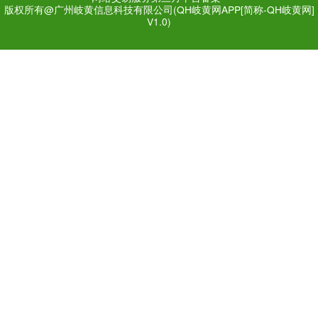
曾蕾--岭南罗氏妇科
Added a n
【女科荟】面对新冠病毒，准
呢
19:15 15/05/2020
曾蕾--岭南罗氏妇科
Added a n
【女科荟】想让宝宝在九月之
可以做到！