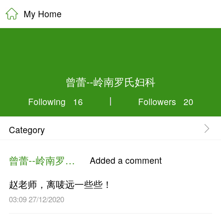
My Home
曾蕾--岭南罗
Following 16
Category