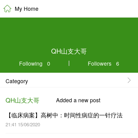
My Home
QH山支大
Following 0
Category