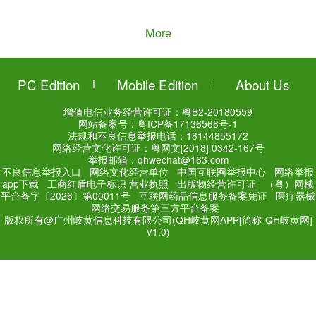
钟士元 Shiyuan Zhong
Added a n
Yi-cupping for Tic Disorders (V
19:33 17/05/2017
钟士元 Shiyuan Zhong
Added a n
A Video of Yi-cupping Therapy
17:56 04/05/2017