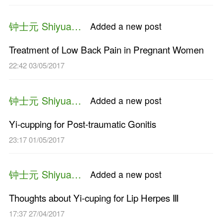
Treatment for Reverse Colles Fr
Distal Radius
22:52 27/11/2017
钟士元 Shiyuan Zhong
Added a n
Shaking needle therapy for Kne
03:04 19/10/2017