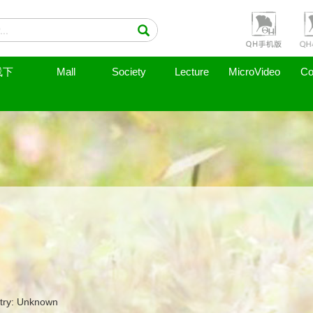
线下
Mall
Society
Lecture
MicroVideo
Co
try: Unknown