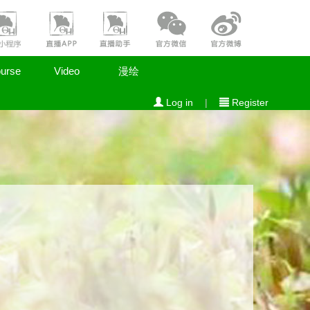
urse
Video
漫绘
Log in
|
Register