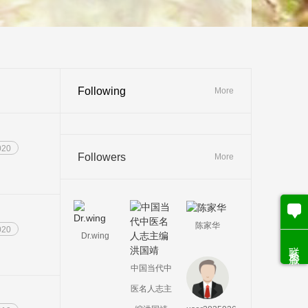
Following
More
020
Followers
More
陈家华
020
Dr.wing
联系客服
中国当代中
医名人志主