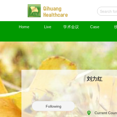
Home
Live
学术会议
Case
刘力红
Following
Current Coun