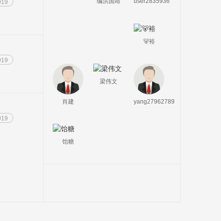
user2835936
编洪国靖
019
🐻裕
019
梁伟文
肖建
yang27962789
019
饴糖